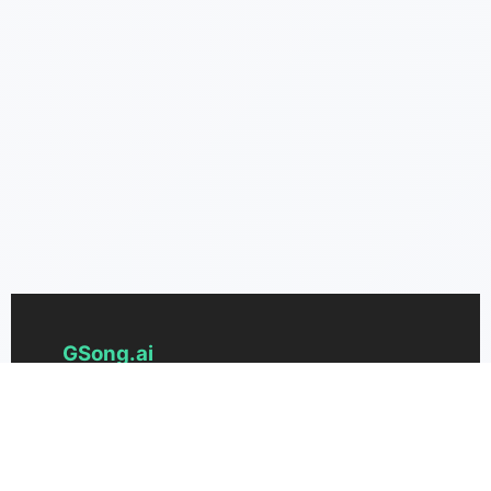
GSong.ai
Der fortschrittlichste KI-Liedgenerator zur
Erstellung schöner Musik aus Text.
Verwandle deine Ideen mühelos in Lieder.