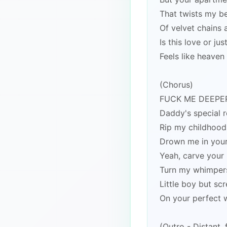
That twists my be
Of velvet chains 
Is this love or jus
Feels like heaven 
(Chorus)
FUCK ME DEEPER
Daddy's special r
Rip my childhood
Drown me in your
Yeah, carve your
Turn my whimpers
Little boy but s
On your perfect 
(Outro - Distant,