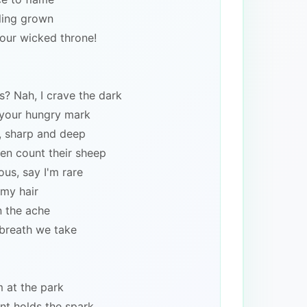
eling grown
our wicked throne!
? Nah, I crave the dark
your hungry mark
, sharp and deep
ren count their sheep
ous, say I'm rare
 my hair
n the ache
 breath we take
 at the park
nt holds the spark