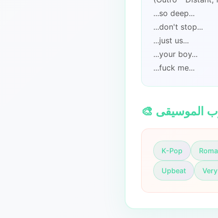
...so deep...
...don't stop...
...just us...
...your boy...
...fuck me...
لوب الموسيقى
K-Pop
Roma
Upbeat
Very