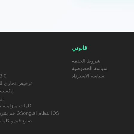
قانوني
شروط الخدمة
سياسة الخصوصية
سياسة الاسترداد
3.0
ترخيص تجاري ل
إيكستند
إزا
كلمات متزامنة م
قم بتنزيل تطبيق GSong.ai لنظام iOS
صانع فيديو كلمات