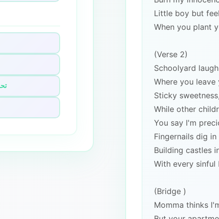
Little boy but fe
When you plant y
(Verse 2)
Schoolyard laughs
Where you leave 
📝 
Sticky sweetness
While other child
You say I'm preci
Fingernails dig in
Building castles i
With every sinful
(Bridge )
Momma thinks I'm
But your apartme