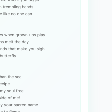
th trembling hands
e like no one can
ys when grown-ups play
ns melt the day
nds that make you sigh
 butterfly
han the sea
ecipe
 my soul free
side of me!
ry your sacred name
e to flame