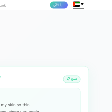
التسع
ابدأ الآن
📋 نسخ
 my skin so thin
nce where you begin