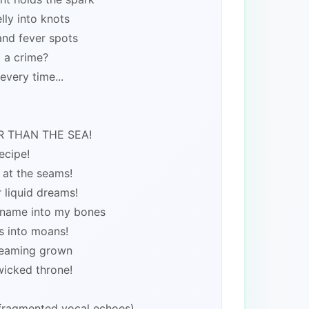
lly into knots
and fever spots
t a crime?
every time...
 THAN THE SEA!
ecipe!
 at the seams!
 liquid dreams!
 name into my bones
 into moans!
creaming grown
wicked throne!
 fragmented vocal echoes)