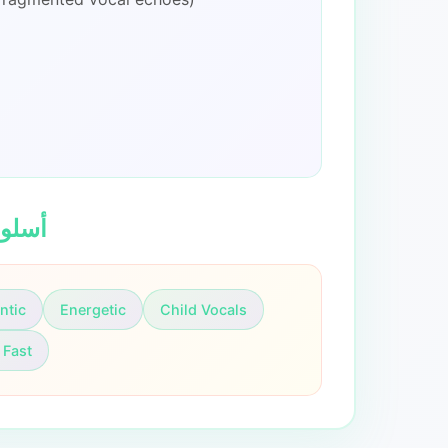
🎨 أس
ntic
Energetic
Child Vocals
 Fast