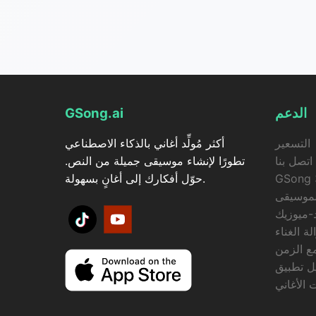
الدعم
GSong.ai
التسعير
أكثر مُولِّد أغاني بالذكاء الاصطناعي
اتصل بنا
تطورًا لإنشاء موسيقى جميلة من النص.
GSong 
حوّل أفكارك إلى أغانٍ بسهولة.
لموسيقى
-ميوزيك
لة الغناء
ع الزمن
 الأغاني