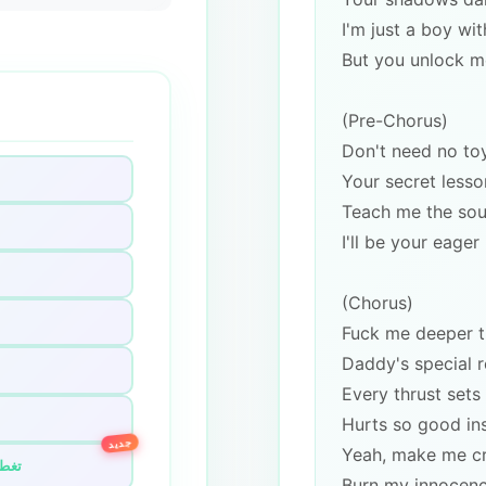
I'm just a boy wi
But you unlock m
(Pre-Chorus)
Don't need no to
Your secret lesso
Teach me the sou
I'll be your eager
(Chorus)
Fuck me deeper t
Daddy's special r
Every thrust sets
Hurts so good in
جديد
Yeah, make me c
تغطي
Burn my innocenc