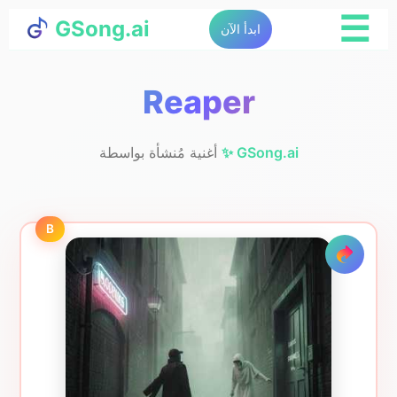
☰
GSong.ai
ابدأ الآن
Reaper
✨ GSong.ai
أغنية مُنشأة بواسطة
B