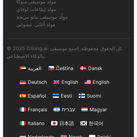
مولد موسيقى سوكا
مولد إيقاعات لوفاي
مولّد موسيقى بيانو مريحة
مولد أغاني عشوائي
© 2025 GSong.ai. كل الحقوق محفوظة. اصنع موسيقى
بالذكاء الاصطناعي.
Dansk
Čeština
العربية
Deutsch
English
English
Español
Eesti
Suomi
Magyar
עברית
Français
Italiano
日本語
한국어
Nederlands
Norsk
Polski