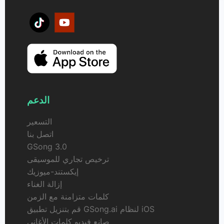
الدعم
التسعير
اتصل بنا
GSong 3.0
ترخيص تجاري للموسيقى
إيكستند-ميوزيك
إزالة الغناء
كلمات متزامنة مع الزمن
قم بتنزيل تطبيق GSong.ai لنظام iOS
صانع فيديو كلمات الأغاني