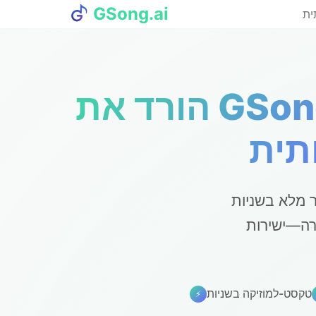
GSong.ai
ית
הורד את GSong עבור iPhone — אפליקציית יצירת
א מחולל מוזיקה מבוסס בינה מלאכותית
ירה—ישירות
טקסט-למוזיקה בשניות
⚡