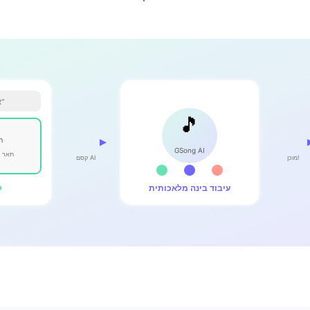
"אופנתי פופ שמח קיצי"
🎵
GSong AI
תאר ז
מוכן!
קסם AI
עיבוד בינה מלאכותית
ק