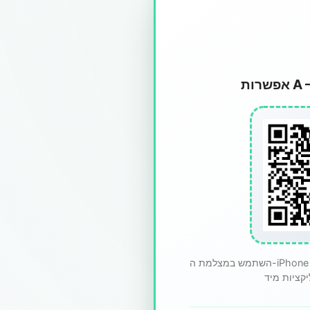
השתמש במצלמת ה-iPhone שלך לסרוק את קוד ה-QR ולפתוח