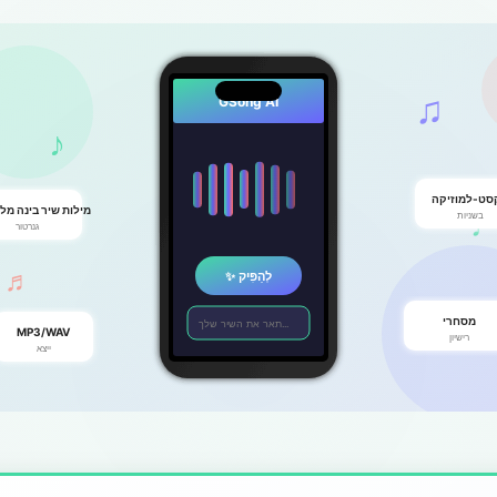
♫
GSong AI
♪
סט-למוזיקה
מילות שיר בינה מל
בשניות
גנרטור
✨ לְהַפִּיק
♬
מסחרי
תאר את השיר שלך...
MP3/WAV
רישיון
ייצא