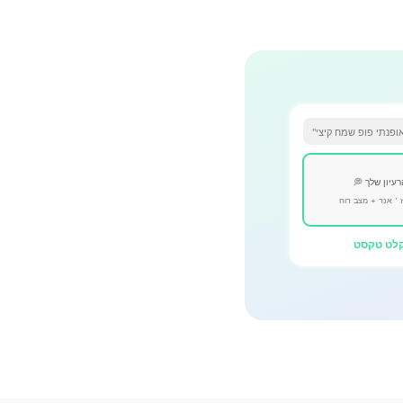
 הרעיון שלך
＇אנר + מצב רוח
לט טקסט