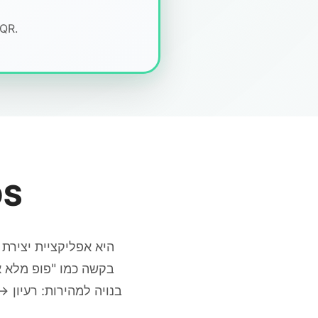
כבר על האייפון? הקש על הכפתור. על שולחן העבודה? ס
צור מוזיק
בקשה כמו "פופ מלא אנ