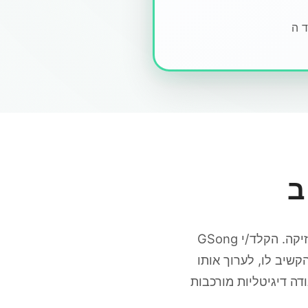
GSong היא אפליקציית יצירת שירים באמצעות בינה מלאכותית שממירה שפה יומיומית למוזיקה. הקלד/י
קשיב לו, לערוך אותו
DAW), GSong בנויה למהירות: רעיון → שיר →