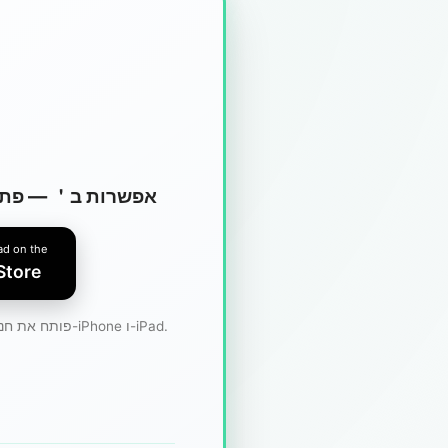
אפשרות ב＇ — פתח
d on the
Store
פותח את חנות האפליקציות של אפל. תואם ל-iPhone ו-iPad.