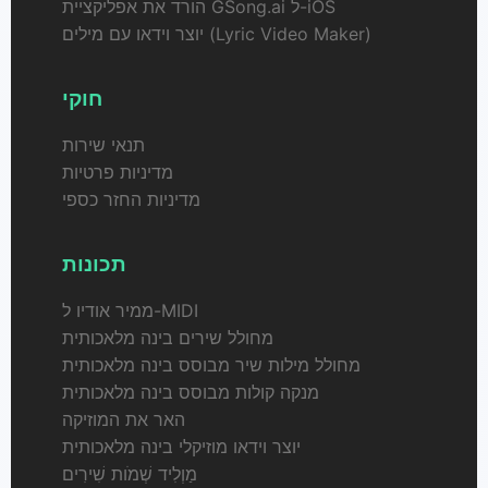
הורד את אפליקציית GSong.ai ל-iOS
יוצר וידאו עם מילים (Lyric Video Maker)
חוקי
תנאי שירות
מדיניות פרטיות
מדיניות החזר כספי
תכונות
ממיר אודיו ל-MIDI
מחולל שירים בינה מלאכותית
מחולל מילות שיר מבוסס בינה מלאכותית
מנקה קולות מבוסס בינה מלאכותית
האר את המוזיקה
יוצר וידאו מוזיקלי בינה מלאכותית
מַוְלִיד שְׁמֹות שִׁירִים