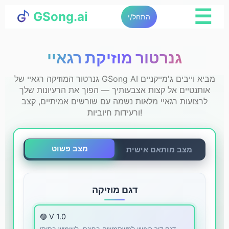
☰
GSong.ai
התחל/י
גנרטור מוזיקת רגאיי
גנרטור המוזיקה רגאיי של GSong AI מביא וייבים ג'מייקניים
אותנטיים אל קצות אצבעותיך — הפוך את הרעיונות שלך
לרצועות רגאיי מלאות נשמה עם שורשים אמיתיים, קצב
ורעידות חיוביות!
מצב פשוט
מצב מותאם אישית
דגם מוזיקה
🟣 V 1.0