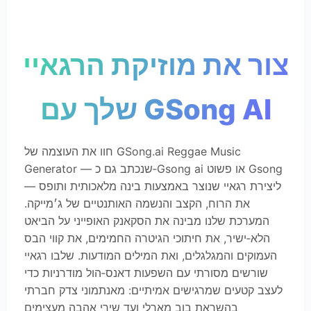
צור את מוזיקת הרגאיי
שלך עם GSong AI
חוו את העוצמה של GSong.ai Reggae Music
Generator — שנכתב גם כ‑Gsong ai או פשוט Gsong
— ליצירת רגאיי שנוצר באמצעות בינה מלאכותית ותופס
את הרוח, הקצב והנשמה האותנטיים של ג׳מייקה.
המערכת שלנו מבינה את הסקאנק האופייני על הביאט
הלא‑ישיר, את חיתוכי הגיטרה החמימים, את קווי הבס
העמוקים והמגלגלים, ואת המילים המודעות. שלבו רגאיי
שורשים מסורתי עם השפעות דאנס‑הול מודרניות כדי
לעצב קטעים שמרגישים אמיתיים: מאנתמוני צדק חברתי
בהשראת בוב מארלי ועד שירי אהבה מעצימים