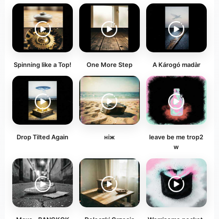
Spinning like a Top!
One More Step
A Károgó madàr
Drop Tilted Again
ніж
leave be me trop2
w