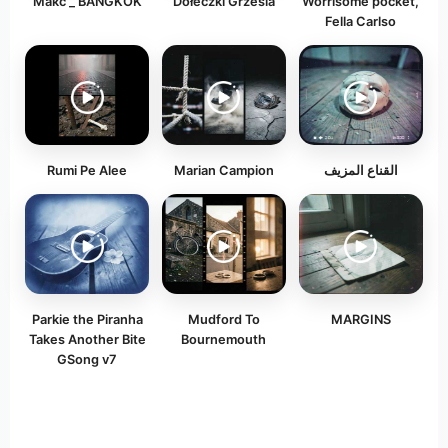
Макс _ BANGKOK
Dołeczki Grzesia
Worrisome pocket,
Fella Carlso
القناع المزيف
Marian Campion
Rumi Pe Alee
Parkie the Piranha
Mudford To
MARGINS
Takes Another Bite
Bournemouth
GSong v7