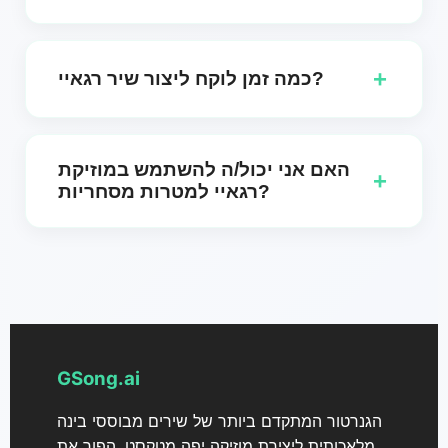
בהחלט! אתה יכול לציין את ההעדפות שלך לגבי קצב,
מלודיה ואלמנטים מוזיקליים כדי ליצור מוזיקת רגאיי
+
כמה זמן לוקח ליצור שיר רגאיי?
המתאימה לחזון הייחודי שלך.
ג＇סונג AI מייצרת מוזיקת רגאיי בתוך כמה דקות בלבד,
ומאפשרת לך לצפות מראש ולהוריד את הטרקים שלך
האם אני יכול/ה להשתמש במוזיקת
+
במהירות.
רגאיי למטרות מסחריות?
זה תלוי בתוכנית שלך: משתמשים בחינם ומנויים חודשיים
יכולים להשתמש במוזיקת רגאיי שנוצרה רק למטרות אישיות
ואסור להשתמש בה באופן מסחרי; רק מנויים שנתיים
מורשים להשתמש במוזיקה שנוצרה בפרויקטים מסחריים
(כולל סרטונים, פרסומות ומיתוג), ולכל רצועת רגאיי שנוצרה
הם יכולים להוריד אישור רישיון מסחרי נפרד מ-GSong AI.
GSong.ai
הגנרטור המתקדם ביותר של שירים מבוססי בינה
מלאכותית ליצירת מוזיקה יפה מטקסט. הפוך את