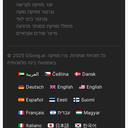
יוצר מוזיקה לקריאה
גנרטור מוזיקת סוקה
גנרטור ביטי לופי
מחולל מוזיקת פסנתר מרגיעה
מייצר שירים אקראיים
© 2025 GSong.ai. כל הזכויות שמורות. צרו מוזיקה
באמצעות בינה מלאכותית.
Dansk
Čeština
العربية
Deutsch
English
English
Español
Eesti
Suomi
Magyar
עברית
Français
Italiano
日本語
한국어