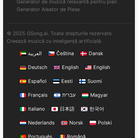
Generator de muzică relaxantă pentru pian
Generator Aleator de Piese
© 2025 GSong.ai. Toate drepturile rezervate.
Creează muzică cu inteligență artificială.
العربية
Čeština
Dansk
Deutsch
English
English
Español
Eesti
Suomi
Français
עברית
Magyar
Italiano
日本語
한국어
Nederlands
Norsk
Polski
Português
Română