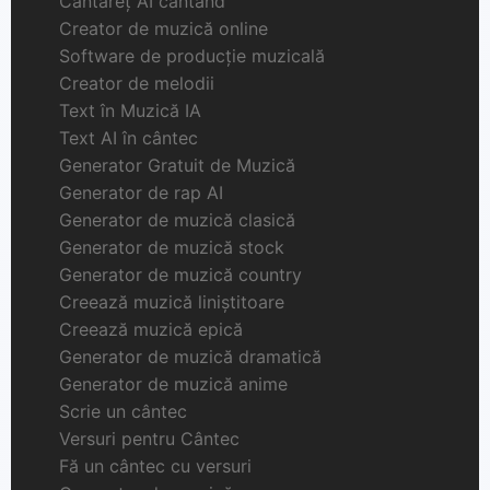
Cântăreț AI cântând
Creator de muzică online
Software de producție muzicală
Creator de melodii
Text în Muzică IA
Text AI în cântec
Generator Gratuit de Muzică
Generator de rap AI
Generator de muzică clasică
Generator de muzică stock
Generator de muzică country
Creează muzică liniștitoare
Creează muzică epică
Generator de muzică dramatică
Generator de muzică anime
Scrie un cântec
Versuri pentru Cântec
Fă un cântec cu versuri