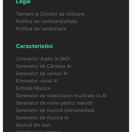
Legal
Termeni și Condiții de Utilizare
Politica de confidențialitate
Politica de rambursare
Caracteristici
Convertor Audio în MIDI
Generator de Cântece AI
Generator de versuri AI
Eliminator vocal AI
Extinde Muzica
Generator de videoclipuri muzicale cu AI
Generator de nume pentru melodii
Generator de muzică instrumentală
Generator de muzică AI
Muzică din text