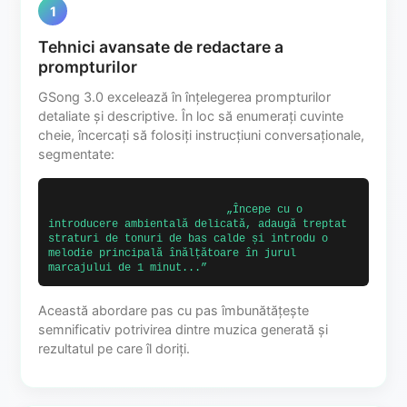
1
Tehnici avansate de redactare a
prompturilor
GSong 3.0 excelează în înțelegerea prompturilor
detaliate și descriptive. În loc să enumerați cuvinte
cheie, încercați să folosiți instrucțiuni conversaționale,
segmentate:
                            „Începe cu o 
introducere ambientală delicată, adaugă treptat 
straturi de tonuri de bas calde și introdu o 
melodie principală înălțătoare în jurul 
marcajului de 1 minut...”                        
Această abordare pas cu pas îmbunătățește
semnificativ potrivirea dintre muzica generată și
rezultatul pe care îl doriți.