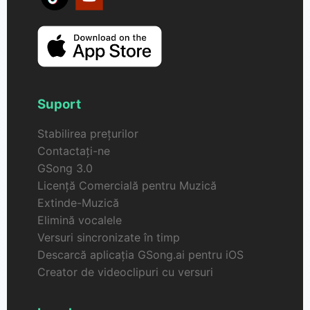
Suport
Stabilirea prețurilor
Contactați-ne
GSong 3.0
Licență Comercială pentru Muzică
Extinde-Muzică
Elimină vocalele
Versuri sincronizate în timp
Descarcă aplicația GSong.ai pentru iOS
Creator de videoclipuri cu versuri