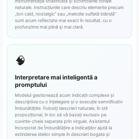
instrumentația stratificată și schimbările tonale
naturale. Instrucțiunile care descriu elemente precum
„ton cald, nostalgic” sau „melodie suflată blândă”
sunt acum reflectate mai exact în rezultat, cu o
profunzime mai plină și mai clară.
🧠
Interpretare mai inteligentă a
promptului
Modelul gestionează acum indicații complexe și
descriptive cu o înțelegere și o execuție semnificativ
îmbunătățite. Folosiți descrieri naturale, în stil
propozițional, în loc să vă bazați exclusiv pe
cuvinte-cheie separate prin virgule. Asistentul
încorporat de Îmbunătățire a Indicațiilor ajută la
extinderea ideilor simple în descrieri bogate și