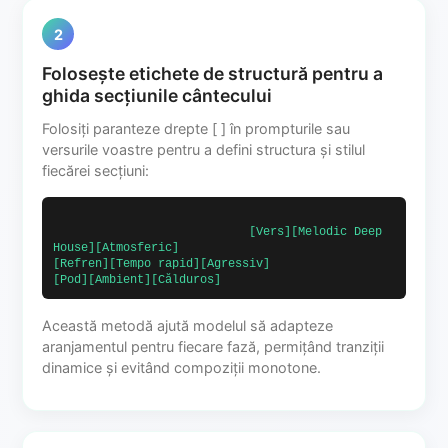
2
Folosește etichete de structură pentru a
ghida secțiunile cântecului
Folosiți paranteze drepte [ ] în prompturile sau
versurile voastre pentru a defini structura și stilul
fiecărei secțiuni:
                            [Vers][Melodic Deep 
House][Atmosferic]                            
[Refren][Tempo rapid][Agressiv]                            
[Pod][Ambient][Călduros]                        
Această metodă ajută modelul să adapteze
aranjamentul pentru fiecare fază, permițând tranziții
dinamice și evitând compoziții monotone.