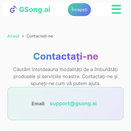
☰
GSong.ai
Începeți
Acasă
Contactați-ne
Contactați-ne
Căutăm întotdeauna modalități de a îmbunătăți
produsele și serviciile noastre. Contactați-ne și
spuneți-ne cum vă putem ajuta.
support@gsong.ai
Email: