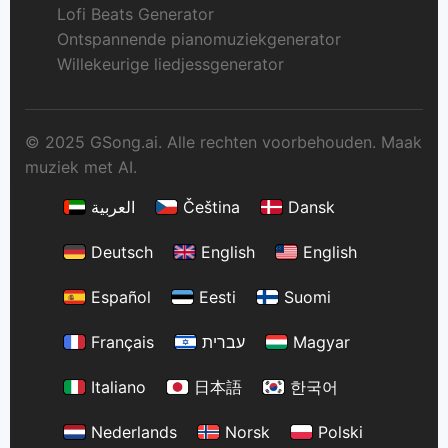
Lofi Beats Generator
Ontspannende pianomuziekgenerator
Willekeurige liedjessgenerator
© 2025 GSong.ai. Alle rechten voorbehouden. Maak
muziek met AI.
العربية
Čeština
Dansk
Deutsch
English
English
Español
Eesti
Suomi
Français
עברית
Magyar
Italiano
日本語
한국어
Nederlands
Norsk
Polski