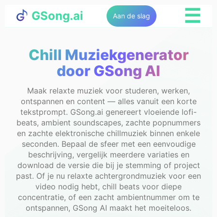
☰
GSong.ai
Aan de slag
Chill Muziekgenerator
door GSong AI
Maak relaxte muziek voor studeren, werken,
ontspannen en content — alles vanuit een korte
tekstprompt. GSong.ai genereert vloeiende lofi-
beats, ambient soundscapes, zachte popnummers
en zachte elektronische chillmuziek binnen enkele
seconden. Bepaal de sfeer met een eenvoudige
beschrijving, vergelijk meerdere variaties en
download de versie die bij je stemming of project
past. Of je nu relaxte achtergrondmuziek voor een
video nodig hebt, chill beats voor diepe
concentratie, of een zacht ambientnummer om te
ontspannen, GSong AI maakt het moeiteloos.