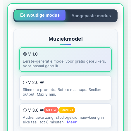
Eenvoudige modus
Aangepaste modus
Muziekmodel
🟣 V 1.0
Eerste-generatie model voor gratis gebruikers.
Voor basaal gebruik.
⚪ V 2.0 👑
Slimmere prompts. Betere mashups. Snellere
output. Max 8 min.
⚪ V 3.0 👑
NIEUW
Jaarlijks
Authentieke zang, studiogeluid, nauwkeurig in
elke taal, tot 8 minuten.
Meer