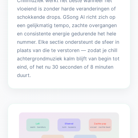
Chillmuziek werkt het beste wanneer het
vloeiend is zonder harde veranderingen of
schokkende drops. GSong AI richt zich op
een gelijkmatig tempo, zachte overgangen
en consistente energie gedurende het hele
nummer. Elke sectie ondersteunt de sfeer in
plaats van die te verstoren — zodat je chill
achtergrondmuziek kalm blijft van begin tot
eind, of het nu 30 seconden of 8 minuten
duurt.
Lofi
Sfeervol
Zachte pop
warm · bandruis
ruim · kussens
vocaal · zachte beat