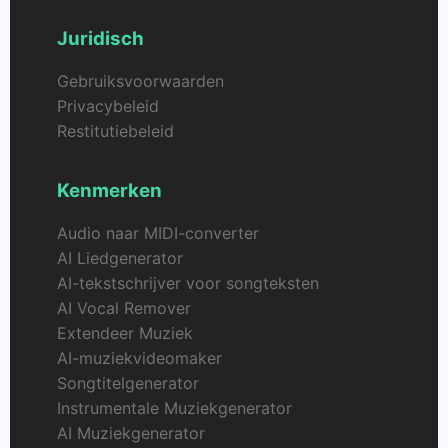
Juridisch
Gebruiksvoorwaarden
Privacybeleid
Restitutiebeleid
Kenmerken
Audio naar MIDI-converter
AI Liedgenerator
AI-tekstschrijver voor songteksten
AI Vocal Remover
Extendeer Muziek
AI-muziekvideomaker
Songtitelgenerator
Instrumentale Muziekgenerator
AI Muziekgenerator