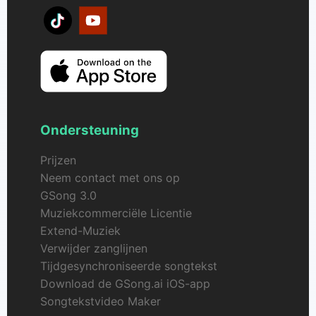
selectors in Custom Mode geven je gedetailleerde
controle over genre, stemming, stemtype,
instrumenten en tempo om precies het chill-geluid
te creëren dat je voor elk scenario nodig hebt.
Ondersteuning
Prijzen
Neem contact met ons op
GSong 3.0
Muziekcommerciële Licentie
Extend-Muziek
Verwijder zanglijnen
Tijdgesynchroniseerde songtekst
Download de GSong.ai iOS-app
Songtekstvideo Maker