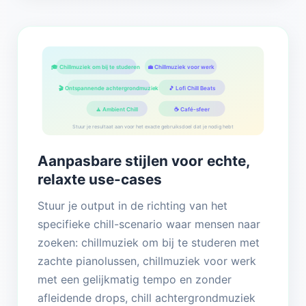
🎓 Chillmuziek om bij te studeren
💼 Chillmuziek voor werk
🎬 Ontspannende achtergrondmuziek
🎵 Lofi Chill Beats
🧘 Ambient Chill
☕ Café-sfeer
Stuur je resultaat aan voor het exacte gebruiksdoel dat je nodig hebt
Aanpasbare stijlen voor echte,
relaxte use-cases
Stuur je output in de richting van het
specifieke chill-scenario waar mensen naar
zoeken: chillmuziek om bij te studeren met
zachte pianolussen, chillmuziek voor werk
met een gelijkmatig tempo en zonder
afleidende drops, chill achtergrondmuziek