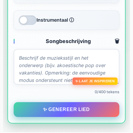
Instrumentaal ⓘ
Songbeschrijving
🗑️
✨ LAAT JE INSPIREREN
0/400 tekens
✨ GENEREER LIED