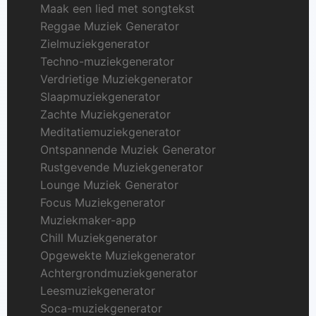
Maak een lied met songtekst
Reggae Muziek Generator
Zielmuziekgenerator
Techno-muziekgenerator
Verdrietige Muziekgenerator
Slaapmuziekgenerator
Zachte Muziekgenerator
Meditatiemuziekgenerator
Ontspannende Muziek Generator
Rustgevende Muziekgenerator
Lounge Muziek Generator
Focus Muziekgenerator
Muziekmaker-app
Chill Muziekgenerator
Opgewekte Muziekgenerator
Achtergrondmuziekgenerator
Leesmuziekgenerator
Soca-muziekgenerator