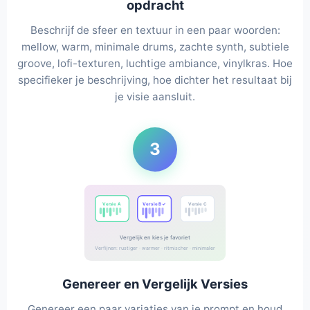
opdracht
Beschrijf de sfeer en textuur in een paar woorden:
mellow, warm, minimale drums, zachte synth, subtiele
groove, lofi-texturen, luchtige ambiance, vinylkras. Hoe
specifieker je beschrijving, hoe dichter het resultaat bij
je visie aansluit.
3
Versie A
Versie B ✓
Versie C
Vergelijk en kies je favoriet
Verfijnen: rustiger · warmer · ritmischer · minimaler
Genereer en Vergelijk Versies
Genereer een paar variaties van je prompt en houd