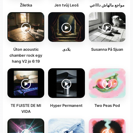
Žiletka
Jen tvůj Leoš
مواجع مالهاش داااعي
Úton acoustic
بلادى
Susanna På Sjuan
chamber rock egy
hang V2 jo 6:19
TE FUISTE DE MI
Hyper Permanent
Two Peas Pod
VIDA