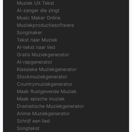
Muziek Uit Tekst
AI-zanger die zingt
Music Maker Online
Muziekproductiesoftware
Songmaker
Tekst naar Muziek
AI-tekst naar lied
Gratis Muziekgenerator
AI-rapgenerator
Klassieke Muziekgenerator
Stockmuziekgenerator
Countrymuziekgenerator
Maak Rustgevende Muziek
Maak epische muziek
Dramatische Muziekgenerator
Anime Muziekgenerator
Schrijf een lied
Songtekst