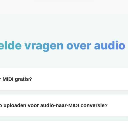
lde vragen over audio
 MIDI gratis?
is Audio-naar-MIDI-converter. Je kunt MP3 naar MIDI of WA
gebruikers genieten van onbeperkte conversies en directe d
io uploaden voor audio-naar-MIDI conversie?
of WAV-bestanden uploaden en audio binnen enkele seconde