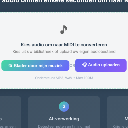
🎵
Kies audio om naar MIDI te converteren
Kies uit uw bibliotheek of upload uw eigen audiobestand
🎧 Audio uploaden
📂 Blader door mijn muziek
OR
Ondersteunt MP3, WAV • Max 100M
2
o
AI-verwerking
M
es er een
Detecteer noten en timing met
Krijg je 