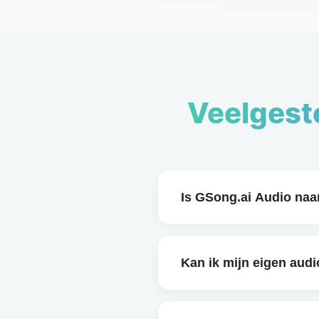
Veelgeste
Is GSong.ai Audio naar
Ja. GSong.ai is een grat
tot 3 keer per dag. VIP-
Kan ik mijn eigen aud
Absoluut. Je kunt MP3- 