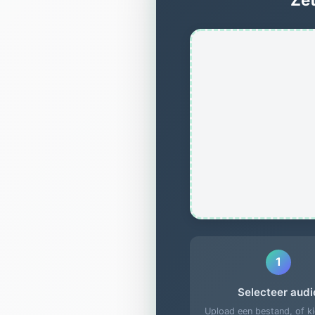
1
Selecteer audi
Upload een bestand, of ki