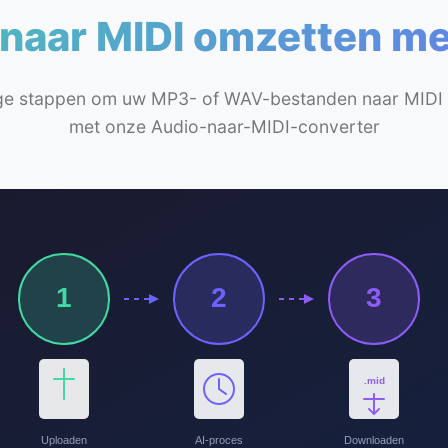
 naar MIDI omzetten me
ge stappen om uw MP3- of WAV-bestanden naar MIDI 
met onze Audio-naar-MIDI-converter
1
2
3
.mid
Uploaden
AI-proces
Downloaden