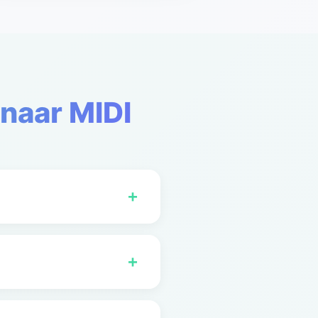
 naar MIDI
+
V naar MIDI converteren
ownloads.
+
n naar MIDI converteren.