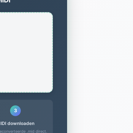
3
IDI downloaden
geconverteerde .mid direct.