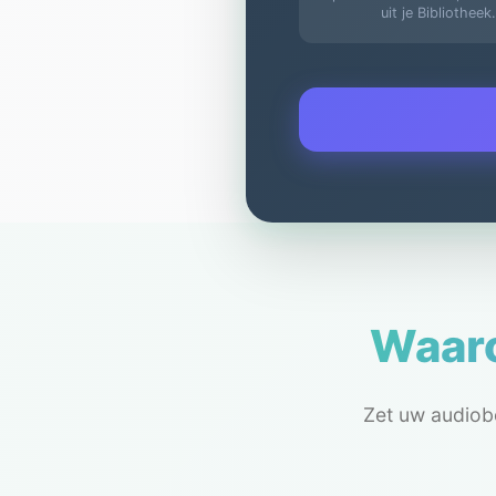
uit je Bibliotheek.
Waaro
Zet uw audiob