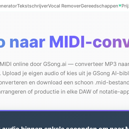
enerator
Tekstschrijver
Vocal Remover
Gereedschappen
Pri
▼
o naar MIDI-conv
 MIDI online door GSong.ai — converteer MP3 naa
 Upload je eigen audio of kies uit je GSong AI-bib
converteren en download een schoon .mid-bestand
arrangeren of productie in elke DAW of notatie-app
 audio binnen enkele seconden om naar 