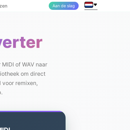
jzen
Aan de slag
erter
r MIDI of WAV naar
liotheek om direct
 voor remixen,
.
MIDI