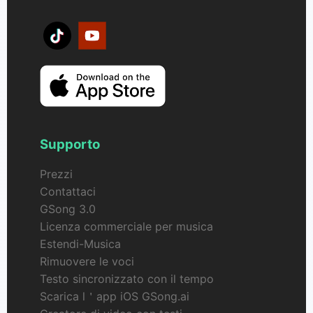
è perfetto per musicisti, creatori di contenuti e
chiunque voglia sperimentare con la musica
generata dall'IA.
Supporto
Prezzi
Contattaci
GSong 3.0
Licenza commerciale per musica
Estendi-Musica
Rimuovere le voci
Testo sincronizzato con il tempo
Scarica l＇app iOS GSong.ai