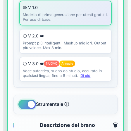
🟣 V 1.0
Modello di prima generazione per utenti gratuiti.
Per uso di base.
⚪ V 2.0 👑
Prompt più intelligenti. Mashup migliori. Output
più veloce. Max 8 min.
⚪ V 3.0 👑
NUOVO
Annuale
Voce autentica, suono da studio, accurato in
qualsiasi lingua, fino a 8 minuti.
Di più
Strumentale ⓘ
Descrizione del brano
🗑️