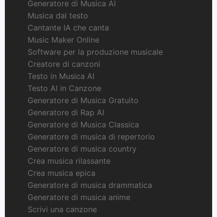
Generatore di Musica AI
Musica dal testo
Cantante IA che canta
Music Maker Online
Software per la produzione musicale
Creatore di canzoni
Testo in Musica AI
Testo AI in Canzone
Generatore di Musica Gratuito
Generatore di Rap AI
Generatore di Musica Classica
Generatore di musica di repertorio
Generatore di musica country
Crea musica rilassante
Crea musica epica
Generatore di musica drammatica
Generatore di musica anime
Scrivi una canzone