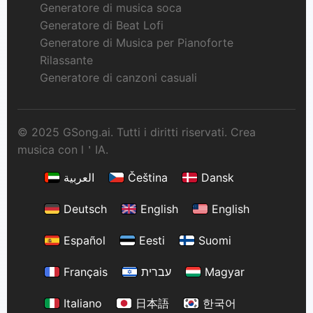
Generatore di musica soca
Generatore di Beat Lofi
Generatore di Musica per Pianoforte
Rilassante
Generatore di canzoni casuali
© 2025 GSong.ai. Tutti i diritti riservati. Crea
musica con l＇IA.
العربية
Čeština
Dansk
Deutsch
English
English
Español
Eesti
Suomi
Français
עברית
Magyar
Italiano
日本語
한국어