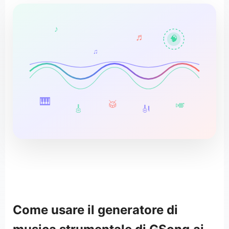
♪
♬
🧠
♫
🎹
🥁
🎺
🎸
🎻
Come usare il generatore di