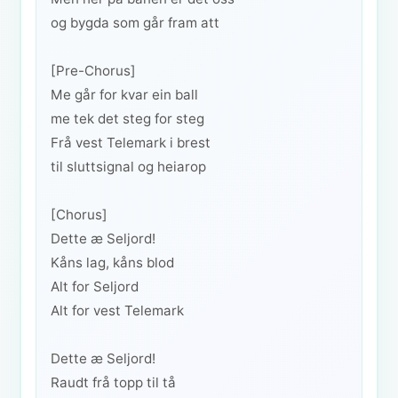
og bygda som går fram att
[Pre-Chorus]
Me går for kvar ein ball
me tek det steg for steg
Frå vest Telemark i brest
til sluttsignal og heiarop
[Chorus]
Dette æ Seljord!
Kåns lag, kåns blod
Alt for Seljord
Alt for vest Telemark
Dette æ Seljord!
Raudt frå topp til tå