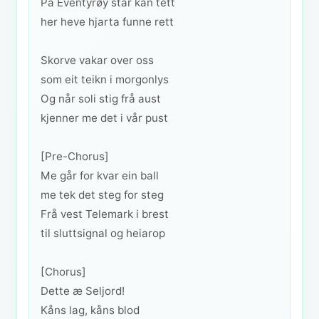
På Eventyrøy står kån tett
her heve hjarta funne rett
Skorve vakar over oss
som eit teikn i morgonlys
Og når soli stig frå aust
kjenner me det i vår pust
[Pre-Chorus]
Me går for kvar ein ball
me tek det steg for steg
Frå vest Telemark i brest
til sluttsignal og heiarop
[Chorus]
Dette æ Seljord!
Kåns lag, kåns blod