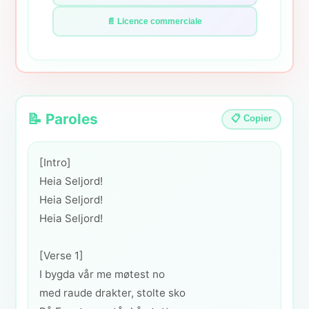
📄 Licence commerciale
📝 Paroles
📋 Copier
[Intro]
Heia Seljord!
Heia Seljord!
Heia Seljord!
[Verse 1]
I bygda vår me møtest no
med raude drakter, stolte sko