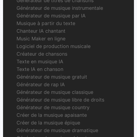
Générateur de titres de chansons
Générateur de musique instrumentale
Générateur de musique par IA
Musique à partir du texte
Chanteur IA chantant
Music Maker en ligne
Logiciel de production musicale
Créateur de chansons
Texte en musique IA
Texte IA en chanson
Générateur de musique gratuit
Générateur de rap IA
Générateur de musique classique
Générateur de musique libre de droits
Générateur de musique country
Créer de la musique apaisante
Créer de la musique épique
Générateur de musique dramatique