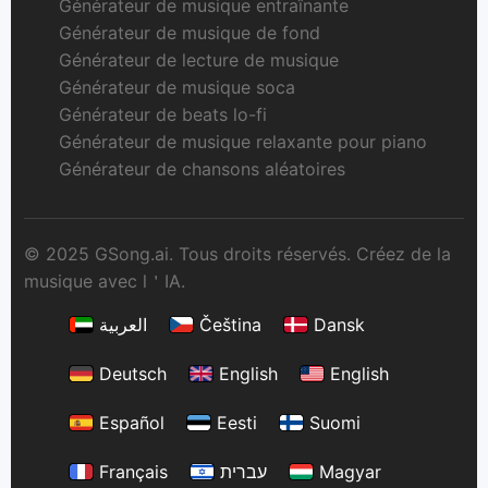
Générateur de musique entraînante
Générateur de musique de fond
Générateur de lecture de musique
Générateur de musique soca
Générateur de beats lo-fi
Générateur de musique relaxante pour piano
Générateur de chansons aléatoires
© 2025 GSong.ai. Tous droits réservés. Créez de la
musique avec l＇IA.
العربية
Čeština
Dansk
Deutsch
English
English
Español
Eesti
Suomi
Français
עברית
Magyar