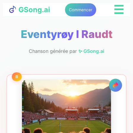
☰
GSong.ai
Commencer
Eventyrøy I Raudt
Chanson générée par
✨ GSong.ai
B