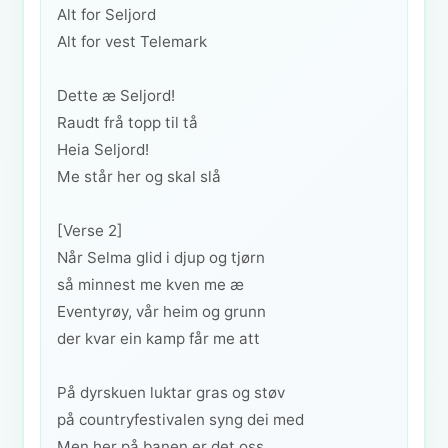
Alt for Seljord
Alt for vest Telemark
Dette æ Seljord!
Raudt frå topp til tå
Heia Seljord!
Me står her og skal slå
[Verse 2]
Når Selma glid i djup og tjørn
så minnest me kven me æ
Eventyrøy, vår heim og grunn
der kvar ein kamp får me att
På dyrskuen luktar gras og støv
på countryfestivalen syng dei med
Men her på banen er det oss