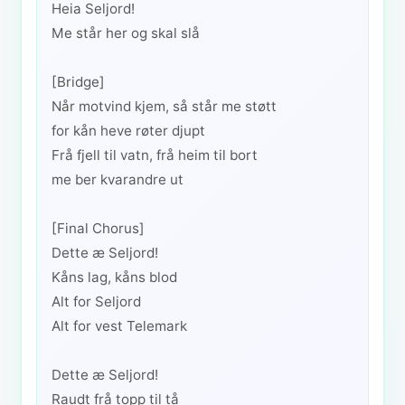
Heia Seljord!
Me står her og skal slå
[Bridge]
Når motvind kjem, så står me støtt
for kån heve røter djupt
Frå fjell til vatn, frå heim til bort
me ber kvarandre ut
[Final Chorus]
Dette æ Seljord!
Kåns lag, kåns blod
Alt for Seljord
Alt for vest Telemark
Dette æ Seljord!
Raudt frå topp til tå