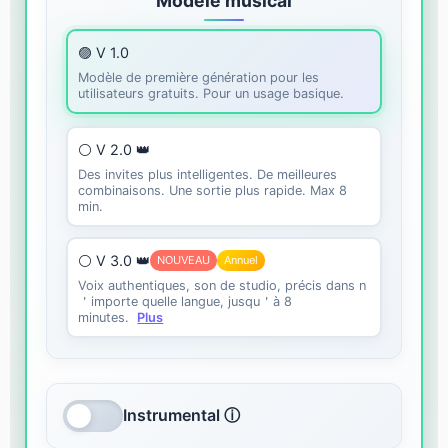
Modèle musical
🟣 V 1.0
Modèle de première génération pour les
utilisateurs gratuits. Pour un usage basique.
⚪ V 2.0 👑
Des invites plus intelligentes. De meilleures
combinaisons. Une sortie plus rapide. Max 8
min.
⚪ V 3.0 👑
NOUVEAU
Annuel
Voix authentiques, son de studio, précis dans n
＇importe quelle langue, jusqu＇à 8
minutes.
Plus
Instrumental ⓘ