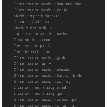
Générateur de musique instrumentale
Générateur de musique par IA
Musique à partir du texte
Chanteur IA chantant
Music Maker en ligne
Logiciel de production musicale
Créateur de chansons
Texte en musique IA
Texte IA en chanson
Générateur de musique gratuit
Générateur de rap IA
Générateur de musique classique
Générateur de musique libre de droits
Générateur de musique country
Créer de la musique apaisante
Créer de la musique épique
Générateur de musique dramatique
Générateur de musique d＇anime