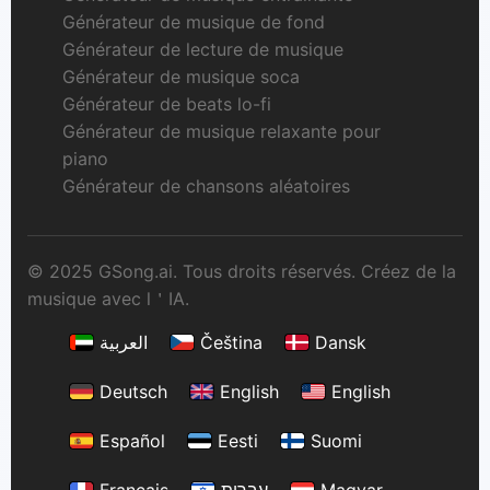
Générateur de musique de fond
Générateur de lecture de musique
Générateur de musique soca
Générateur de beats lo-fi
Générateur de musique relaxante pour
piano
Générateur de chansons aléatoires
© 2025 GSong.ai. Tous droits réservés. Créez de la
musique avec l＇IA.
العربية
Čeština
Dansk
Deutsch
English
English
Español
Eesti
Suomi
Français
עברית
Magyar