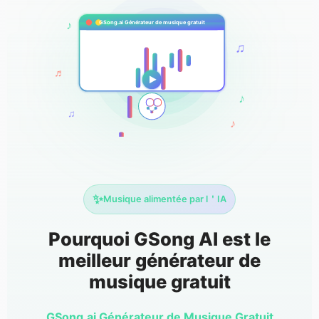
♪
GSong.ai Générateur de musique gratuit
♫
♬
♪
♫
♪
✨
Musique alimentée par l＇IA
Pourquoi GSong AI est le
meilleur générateur de
musique gratuit
GSong.ai Générateur de Musique Gratuit