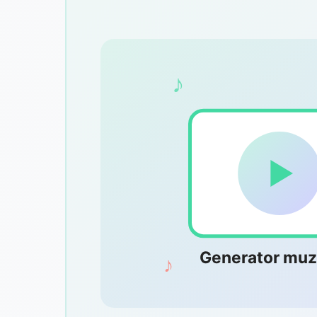
♪
Generator muz
♪