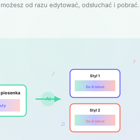
możesz od razu edytować, odsłuchać i pobrać.
♪
♪
Styl 1
Do 8 minut
 piosenka
AI
nuty
Styl 2
Do 8 minut
♫