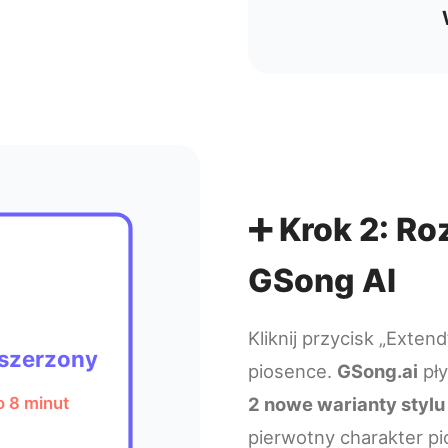
➕ Krok 2: R
GSong AI
Kliknij przycisk „Exte
szerzony
piosence.
GSong.ai
pły
2 nowe warianty stylu
o 8 minut
pierwotny charakter pi