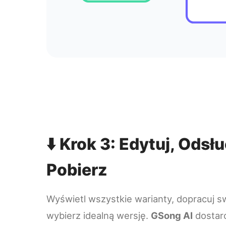
⬇️ Krok 3: Edytuj, Odsłu
Pobierz
Wyświetl wszystkie warianty, dopracuj sw
wybierz idealną wersję.
GSong AI
dostarc