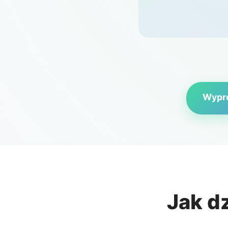
Wypró
Jak d