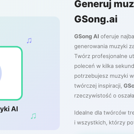
Generuj mu
GSong.ai
GSong AI
oferuje najb
♫
generowania muzyki za 
Twórz profesjonalne u
poleceń w kilka sekund
potrzebujesz muzyki w 
twórczej inspiracji,
GSo
rzeczywistość o oszałam
yki AI
♫
Idealne dla twórców t
i wszystkich, którzy p