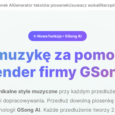
enek AI
Generator tekstów piosenek
Usuwacz wokali
Narzęd
✨ Nowa funkcja • GSong AI
muzykę za pomo
ender firmy GSon
nikalne style muzyczne
przy każdym przedłużen
i dopracowywania. Przedłuż dowolną piosenk
nologii
GSong AI
. Każde przedłużenie tworzy 2