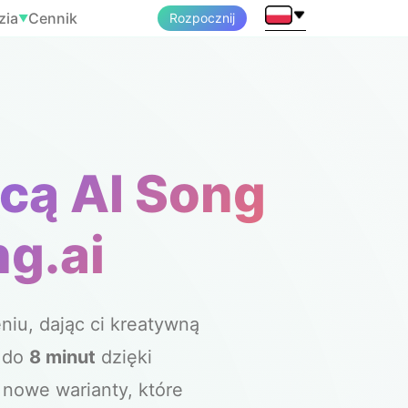
zia
Cennik
Rozpocznij
▼
cą AI Song
g.ai
iu, dając ci kreatywną
ę do
8 minut
dzięki
 nowe warianty, które