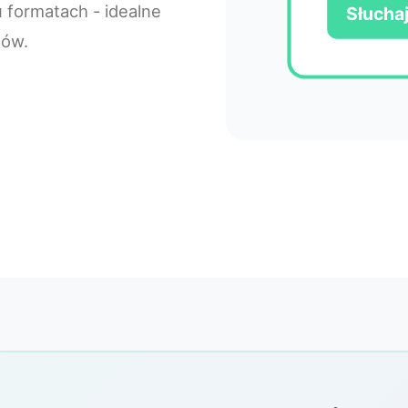
 formatach - idealne
Słucha
tów.