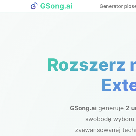
GSong.ai
Generator pios
Rozszerz 
Ext
GSong.ai
generuje
2 u
swobodę wyboru 
zaawansowanej tech