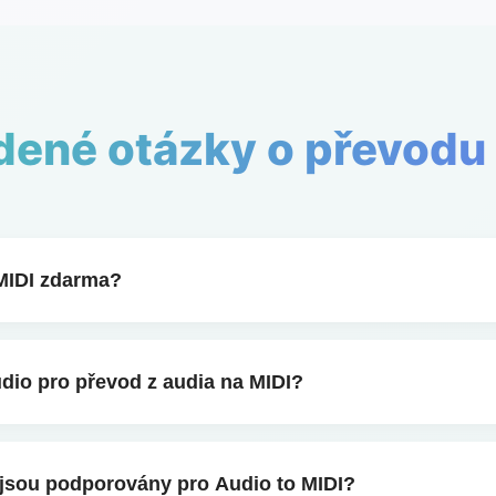
adené otázky o převodu
MIDI zdarma?
tný převodník zvuku na MIDI. Můžete převést MP3 na MIDI 
IP si užívají neomezené převody a okamžité stahování.
udio pro převod z audia na MIDI?
 soubory MP3 nebo WAV a během sekund převést audio na
P3 na MIDI, tak z WAV na MIDI pomocí našeho Převodníku 
jsou podporovány pro Audio to MIDI?