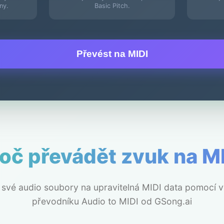
ny.
Basic Pitch.
Převést na MIDI
oč převádět zvuk na M
své audio soubory na upravitelná MIDI data pomocí
převodníku Audio to MIDI od GSong.ai