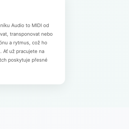
níku Audio to MIDI od
ovat, transponovat nebo
ónu a rytmus, což ho
. Ať už pracujete na
itch poskytuje přesné