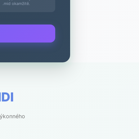
.mid okamžitě.
IDI
 výkonného