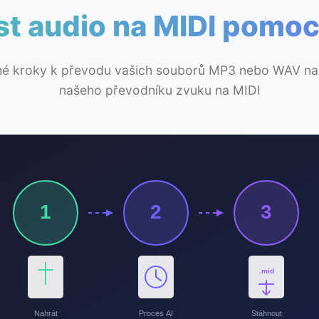
st audio na MIDI pomoc
hé kroky k převodu vašich souborů MP3 nebo WAV n
našeho převodníku zvuku na MIDI
1
2
3
.mid
Nahrát
Proces AI
Stáhnout