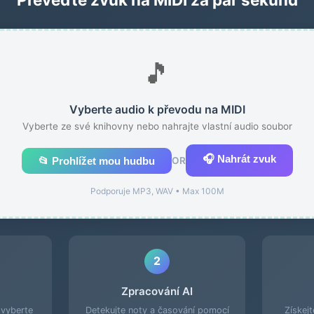
🎵
Vyberte audio k převodu na MIDI
Vyberte ze své knihovny nebo nahrajte vlastní audio soubor
🎧 Nahrát zvuk
📂 Prohlížet mou hudbu
OR
Podporuje MP3, WAV • Max 100M
2
Zpracování AI
 vyberte
Detekujte noty a časování pomocí
Získej