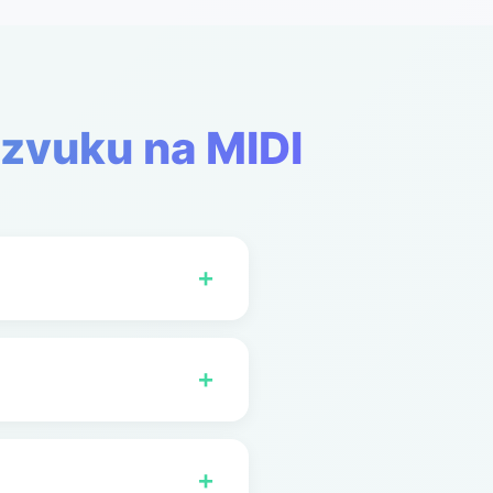
 zvuku na MIDI
+
nebo WAV na MIDI až
+
 MIDI. GSong AI
audia na MIDI.
+