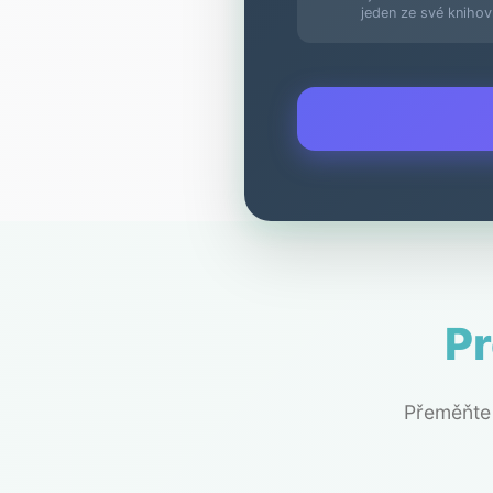
jeden ze své knihov
Pr
Přeměňte 