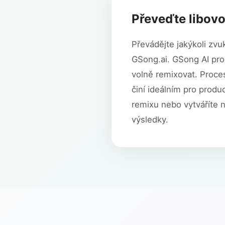
Převeďte libovo
Převádějte jakýkoli zv
GSong.ai. GSong AI pro
volně remixovat. Proce
činí ideálním pro produc
remixu nebo vytváříte 
výsledky.