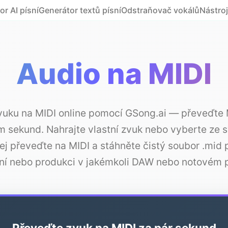
r AI písní
Generátor textů písní
Odstraňovač vokálů
Nástro
Audio na MIDI
uku na MIDI online pomocí GSong.ai — převeďte
 sekund. Nahrajte vlastní zvuk nebo vyberte ze 
jej převeďte na MIDI a stáhněte čistý soubor .mid 
ní nebo produkci v jakémkoli DAW nebo notovém 
Převeďte zvuk na MIDI za pár sekund