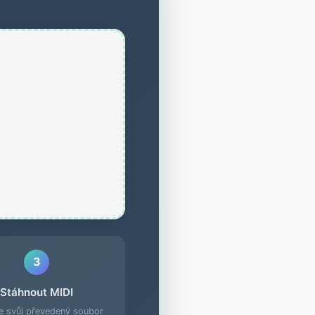
3
Stáhnout MIDI
te svůj převedený soubor