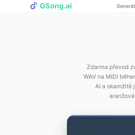
GSong.ai
Generáto
Zdarma převod zv
WAV na MIDI během
AI a okamžitě 
aranžová