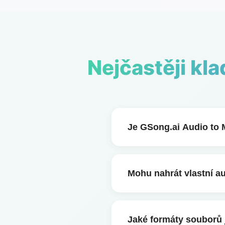
Nejčastěji kl
Je GSong.ai Audio to 
Ano. GSong.ai je bezpla
3krát denně. Uživatelé V
Mohu nahrát vlastní a
Rozhodně. Můžete nahrát
podporuje jak převod z M
Jaké formáty souborů 