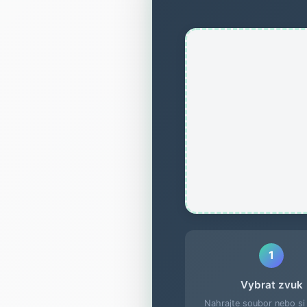
1
Vybrat zvuk
Nahrajte soubor nebo si