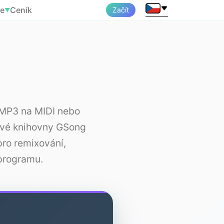
je
Ceník
Začít
▼
 MP3 na MIDI nebo
své knihovny GSong
pro remixování,
programu.