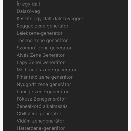
Írj egy dalt
Dalszöveg
Készíts egy dalt dalszöveggel
Reggae zene generátor
Lélekzene-generátor
Techno zene generátor
Szomorú zene generátor
Alvás Zene Generátor
Lágy Zenei Generátor
Meditációs zene-generátor
Pihentető zene generátor
Nyugodt zene generátor
Lounge zene-generátor
Fókusz Zenegenerátor
Zenealkotó alkalmazás
Chill zene generátor
Vidám zenegenerátor
Háttérzene-generátor