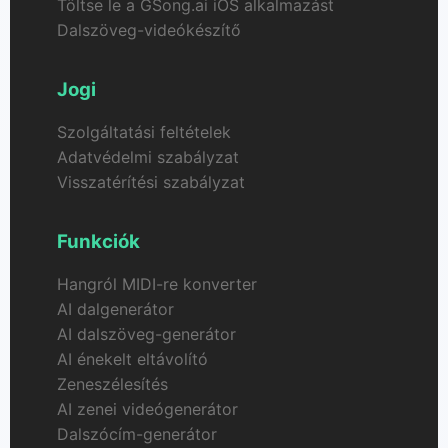
Töltse le a GSong.ai iOS alkalmazást
Dalszöveg-videókészítő
Jogi
Szolgáltatási feltételek
Adatvédelmi szabályzat
Visszatérítési szabályzat
Funkciók
Hangról MIDI-re konverter
AI dalgenerátor
AI dalszöveg-generátor
AI énekelt eltávolító
Zeneszélesítés
AI zenei videógenerátor
Dalszócím-generátor