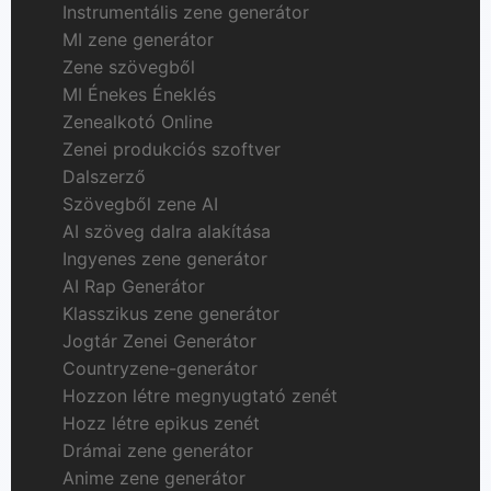
Instrumentális zene generátor
MI zene generátor
Zene szövegből
MI Énekes Éneklés
Zenealkotó Online
Zenei produkciós szoftver
Dalszerző
Szövegből zene AI
AI szöveg dalra alakítása
Ingyenes zene generátor
AI Rap Generátor
Klasszikus zene generátor
Jogtár Zenei Generátor
Countryzene-generátor
Hozzon létre megnyugtató zenét
Hozz létre epikus zenét
Drámai zene generátor
Anime zene generátor