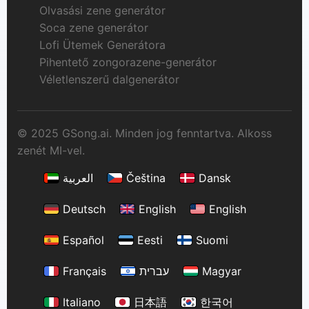
Olvasási zene generátor
Soca zene generátor
Lofi Ütemek Generátora
Pihentető zongorazene-generátor
Véletlenszerű dalgenerátor
© 2025 GSong.ai. Minden jog fenntartva. Alkoss
zenét MI-vel.
العربية
Čeština
Dansk
Deutsch
English
English
Español
Eesti
Suomi
Français
עברית
Magyar
Italiano
日本語
한국어