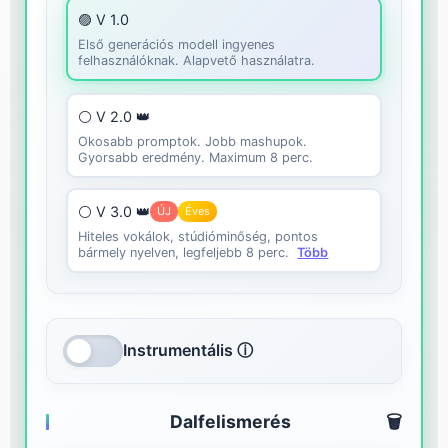
🟣 V 1.0
Első generációs modell ingyenes
felhasználóknak. Alapvető használatra.
⚪ V 2.0 👑
Okosabb promptok. Jobb mashupok.
Gyorsabb eredmény. Maximum 8 perc.
⚪ V 3.0 👑
ÚJ
Éves
Hiteles vokálok, stúdióminőség, pontos
bármely nyelven, legfeljebb 8 perc.
Több
Instrumentális ⓘ
Dalfelismerés
🗑️