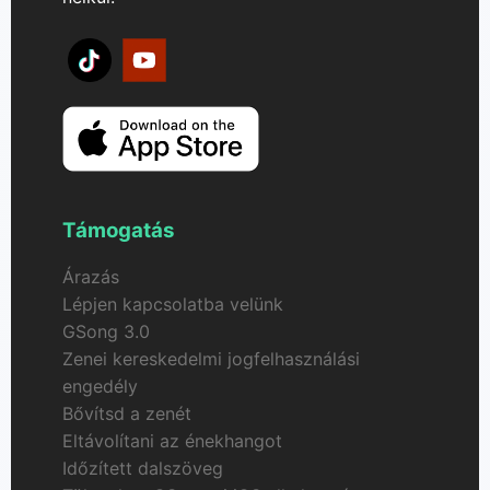
Támogatás
Árazás
Lépjen kapcsolatba velünk
GSong 3.0
Zenei kereskedelmi jogfelhasználási
engedély
Bővítsd a zenét
Eltávolítani az énekhangot
Időzített dalszöveg