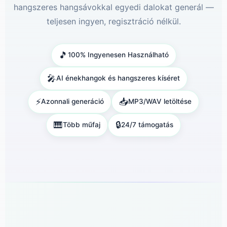
hangszeres hangsávokkal egyedi dalokat generál —
teljesen ingyen, regisztráció nélkül.
🎵
100% Ingyenesen Használható
🎤
AI énekhangok és hangszeres kíséret
⚡
📥
Azonnali generáció
MP3/WAV letöltése
🎹
🔒
Több műfaj
24/7 támogatás