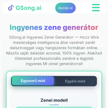
☰
GSong.ai
Kezdje el
Ingyenes zene generátor
GSong.ai Ingyenes Zenei Generátor — Hozz létre
mesterséges intelligencia által vezérelt zenét
dalszöveggel vagy hangszeres formában online.
Készíts saját dalaidat azonnal, 100% ingyen. Alakítsd
ötleteidet professzionális zenévé a legjobb
ingyenes MI zenei generátorral!
Egyszerű mód
Egyéni mód
Zenei modell