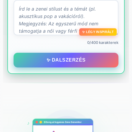
✨ LÉGY INSPIRÁLT
0/400 karakterek
✨ DALSZERZÉS
♪
GSong.ai Ingyenes Zene Generátor
♫