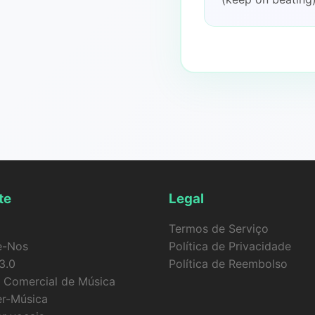
te
Legal
Termos de Serviço
e-Nos
Política de Privacidade
3.0
Política de Reembolso
 Comercial de Música
er-Música