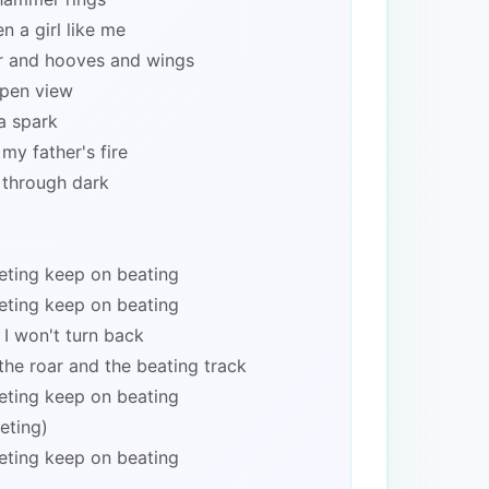
n a girl like me
r and hooves and wings
 open view
a spark
my father's fire
y through dark
eeting keep on beating
eeting keep on beating
 I won't turn back
the roar and the beating track
eeting keep on beating
eeting)
eeting keep on beating
)