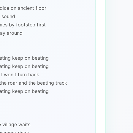
 dice on ancient floor
r sound
mes by footstep first
way around
eeting keep on beating
eeting keep on beating
 I won't turn back
the roar and the beating track
eeting keep on beating
)
 village waits
hammer rings