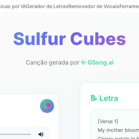
icas por IA
Gerador de Letras
Removedor de Vocais
Ferrame
Sulfur Cubes
Canção gerada por
✨ GSong.ai
📝 Letra
[Verse 1]
My mother bloom
Cherry petals in h