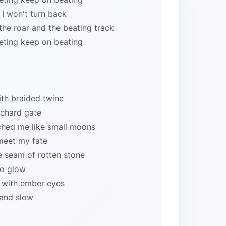
 I won't turn back
the roar and the beating track
eeting keep on beating
)
ith braided twine
rchard gate
ched me like small moons
 meet my fate
 seam of rotten stone
to glow
, with ember eyes
 and slow