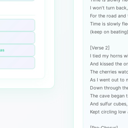
I won't turn back,
For the road and 
Time is slowly fl
(keep on beating
[Verse 2]
das
I tied my horns w
And kissed the o
The cherries wat
As I went out to
Down through the
The cave began 
And sulfur cubes
Kept circling low
[Pre-Chorus]