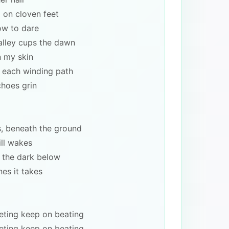
 on cloven feet
ow to dare
valley cups the dawn
 my skin
, each winding path
choes grin
s, beneath the ground
ill wakes
 the dark below
nes it takes
eeting keep on beating
eeting keep on beating