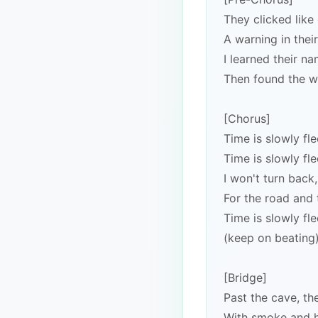
They clicked like
A warning in thei
I learned their na
Then found the 
[Chorus]
Time is slowly fl
Time is slowly fl
I won't turn back,
For the road and 
Time is slowly fl
(keep on beating
[Bridge]
Past the cave, the
With smoke and 