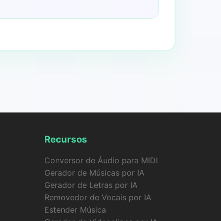
Recursos
Conversor de Áudio para MIDI
Gerador de Músicas por IA
Gerador de Letras por IA
Removedor de Vocais por IA
Estender Música