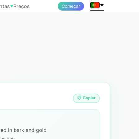
ntas
Preços
Começar
▼
📋 Copiar
ed in bark and gold
er hair