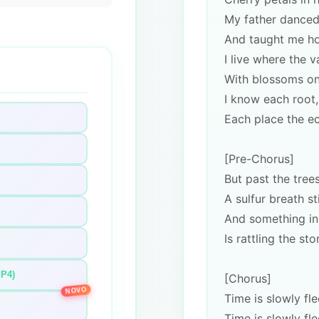
My father danced
And taught me h
I live where the 
With blossoms on
I know each root
Each place the e
[Pre-Chorus]
But past the tree
A sulfur breath st
And something in
Is rattling the sto
MP4)
[Chorus]
NOVO
Time is slowly fl
Time is slowly fl