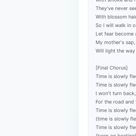
They've never see
With blossom hai
So I will walk in
Let fear become 
My mother's sap, 
Will light the wa
[Final Chorus]
Time is slowly fl
Time is slowly fl
I won't turn back,
For the road and 
Time is slowly fl
(time is slowly fl
Time is slowly fl
(keep on beating